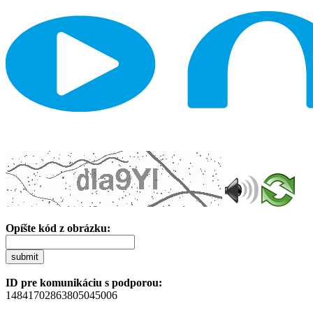
Opíšte kód z obrázku:
submit
ID pre komunikáciu s podporou:
14841702863805045006