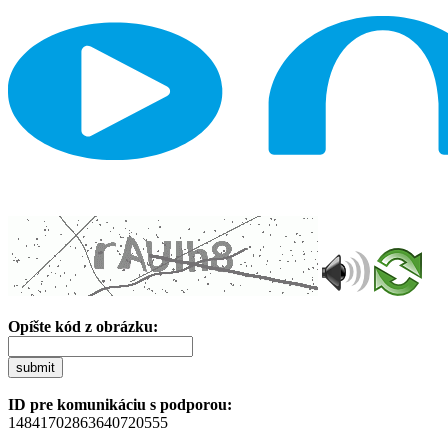
Opíšte kód z obrázku:
submit
ID pre komunikáciu s podporou:
14841702863640720555