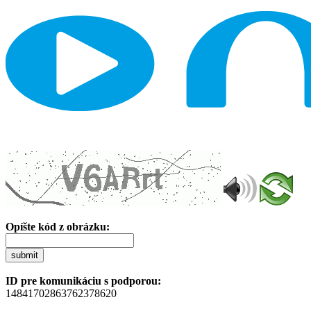
Opíšte kód z obrázku:
submit
ID pre komunikáciu s podporou:
14841702863762378620