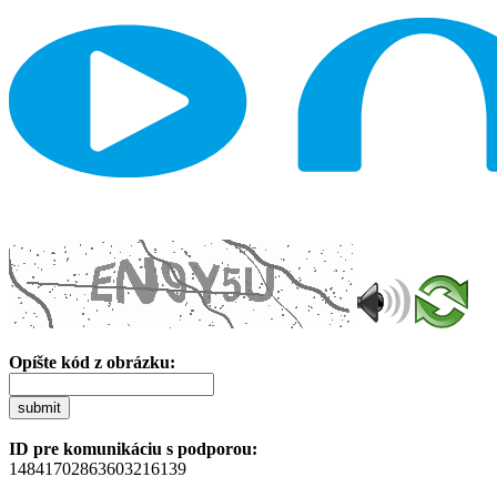
Opíšte kód z obrázku:
submit
ID pre komunikáciu s podporou:
14841702863603216139