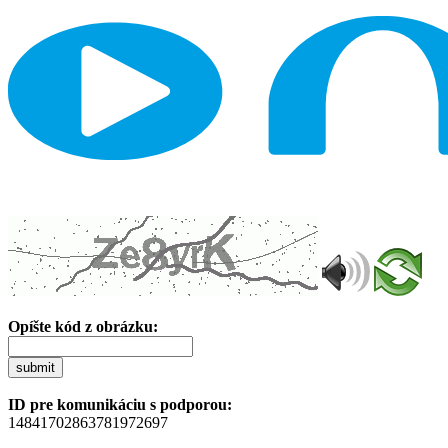
Opíšte kód z obrázku:
submit
ID pre komunikáciu s podporou:
14841702863781972697