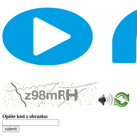
Opíšte kód z obrázku:
submit