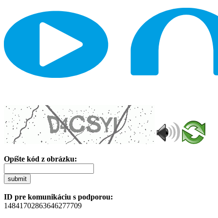
Opíšte kód z obrázku:
submit
ID pre komunikáciu s podporou:
14841702863646277709