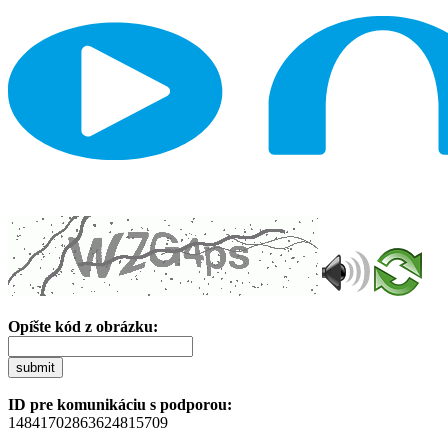
Opíšte kód z obrázku:
submit
ID pre komunikáciu s podporou:
14841702863624815709