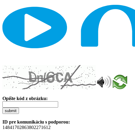
Opíšte kód z obrázku:
submit
ID pre komunikáciu s podporou:
14841702863802271612