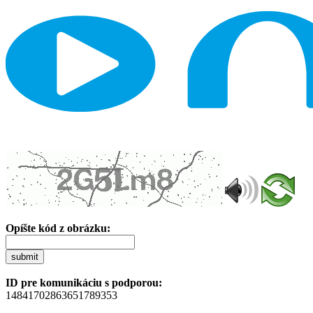
Opíšte kód z obrázku:
submit
ID pre komunikáciu s podporou:
14841702863651789353