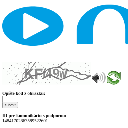
Opíšte kód z obrázku:
submit
ID pre komunikáciu s podporou:
14841702863589522601