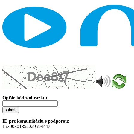
Opíšte kód z obrázku:
submit
ID pre komunikáciu s podporou:
15300801852229594447