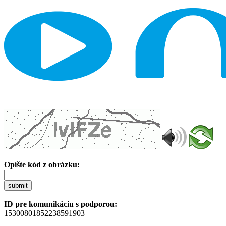
Opíšte kód z obrázku:
submit
ID pre komunikáciu s podporou:
15300801852238591903