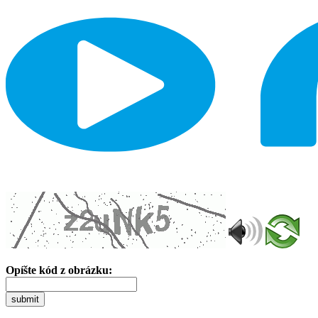
Opíšte kód z obrázku:
submit