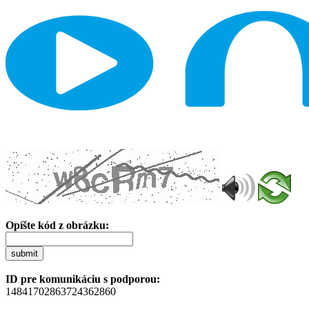
Opíšte kód z obrázku:
submit
ID pre komunikáciu s podporou:
14841702863724362860