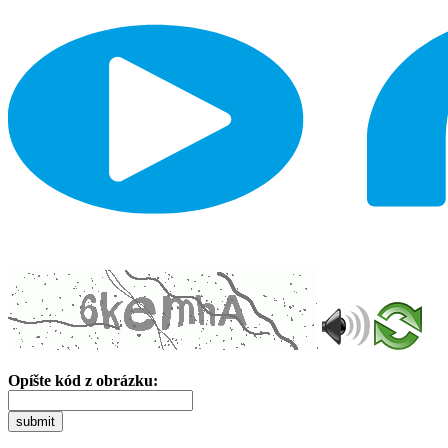
Opíšte kód z obrázku:
submit