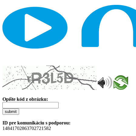
Opíšte kód z obrázku:
submit
ID pre komunikáciu s podporou:
14841702863702721582