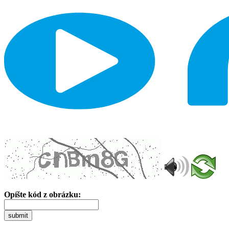
Opíšte kód z obrázku:
submit