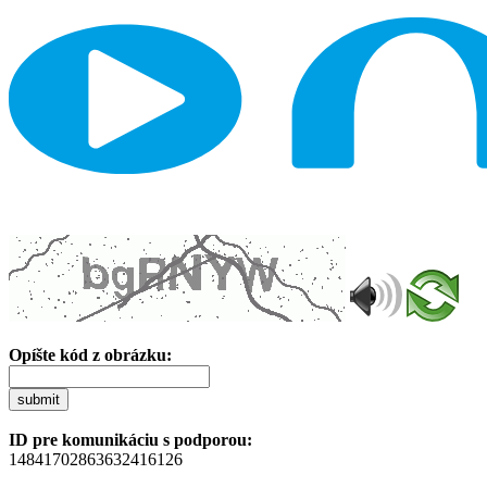
Opíšte kód z obrázku:
submit
ID pre komunikáciu s podporou:
14841702863632416126