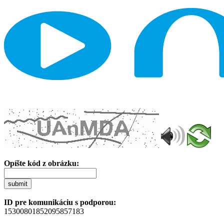
Opíšte kód z obrázku:
submit
ID pre komunikáciu s podporou:
15300801852095857183