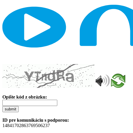
Opíšte kód z obrázku:
submit
ID pre komunikáciu s podporou:
14841702863769506237