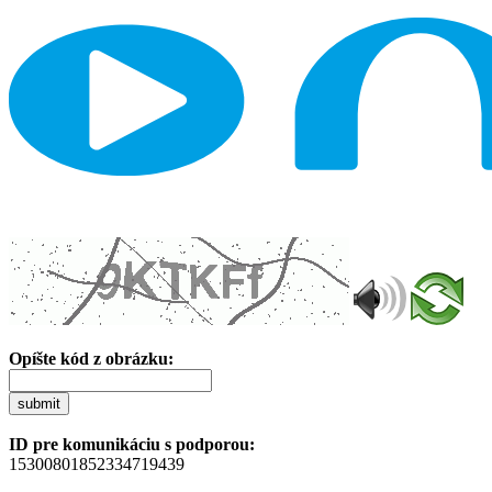
Opíšte kód z obrázku:
submit
ID pre komunikáciu s podporou:
15300801852334719439