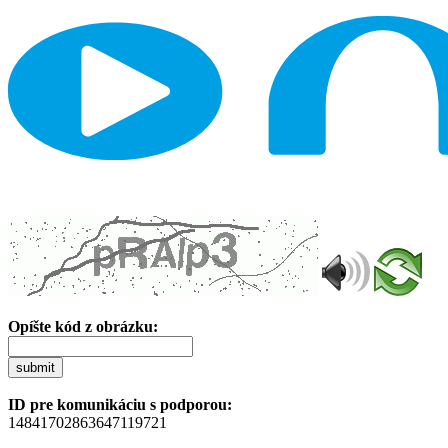
Opíšte kód z obrázku:
submit
ID pre komunikáciu s podporou:
14841702863647119721