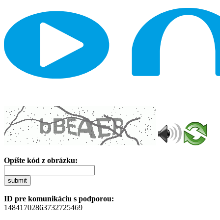
Opíšte kód z obrázku:
submit
ID pre komunikáciu s podporou:
14841702863732725469