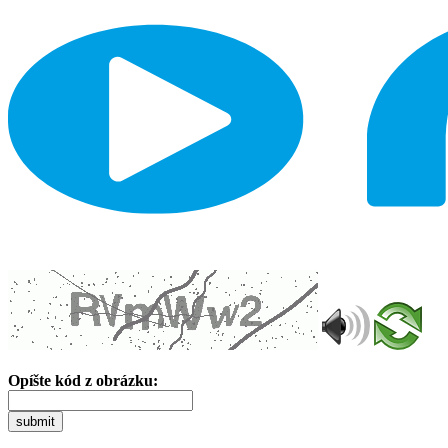
Opíšte kód z obrázku:
submit