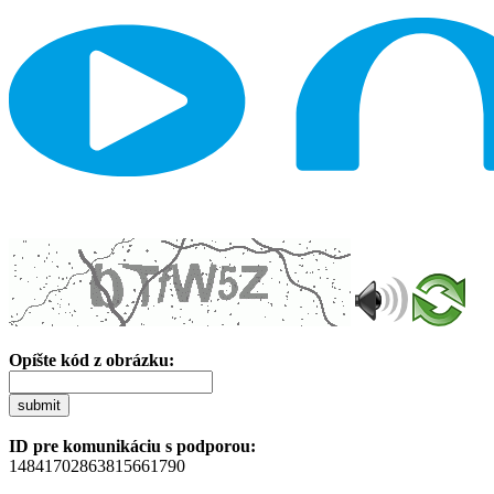
Opíšte kód z obrázku:
submit
ID pre komunikáciu s podporou:
14841702863815661790