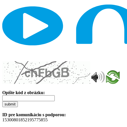
Opíšte kód z obrázku:
submit
ID pre komunikáciu s podporou:
15300801852195775855