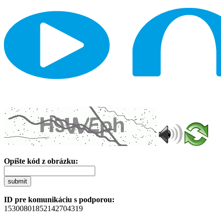
Opíšte kód z obrázku:
submit
ID pre komunikáciu s podporou:
15300801852142704319