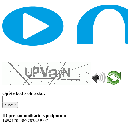
Opíšte kód z obrázku:
submit
ID pre komunikáciu s podporou:
14841702863763823997