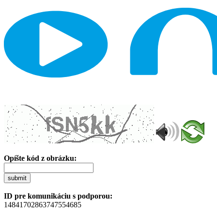
Opíšte kód z obrázku:
submit
ID pre komunikáciu s podporou:
14841702863747554685