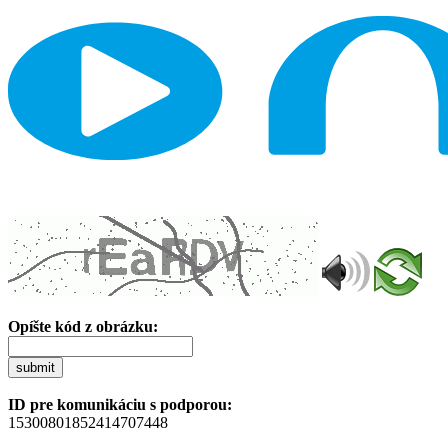
Opíšte kód z obrázku:
submit
ID pre komunikáciu s podporou:
15300801852414707448