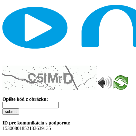
Opíšte kód z obrázku:
submit
ID pre komunikáciu s podporou:
15300801852133639135