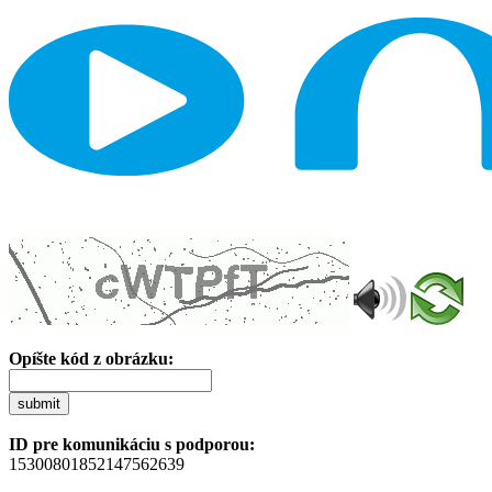
Opíšte kód z obrázku:
submit
ID pre komunikáciu s podporou:
15300801852147562639