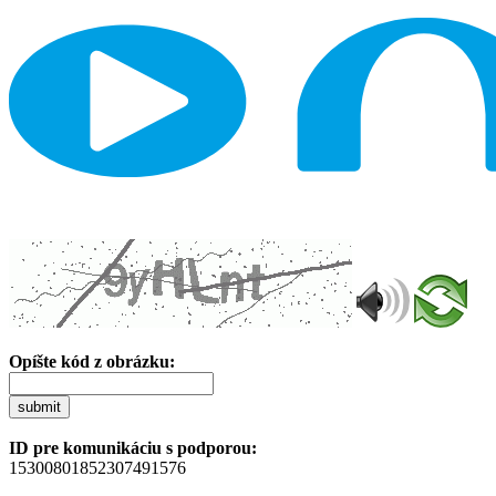
Opíšte kód z obrázku:
submit
ID pre komunikáciu s podporou:
15300801852307491576