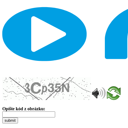
Opíšte kód z obrázku:
submit