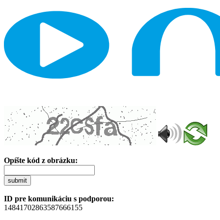
Opíšte kód z obrázku:
submit
ID pre komunikáciu s podporou:
14841702863587666155