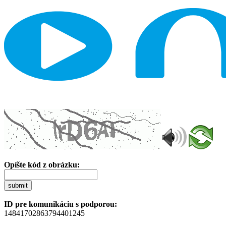
Opíšte kód z obrázku:
submit
ID pre komunikáciu s podporou:
14841702863794401245