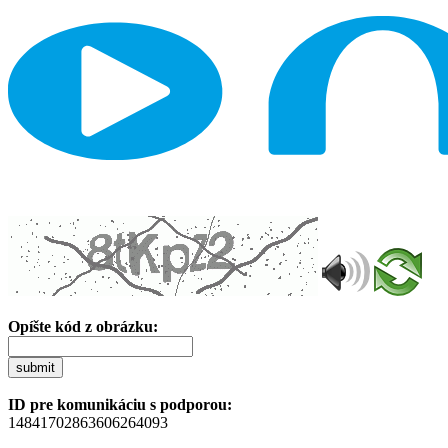
Opíšte kód z obrázku:
submit
ID pre komunikáciu s podporou:
14841702863606264093