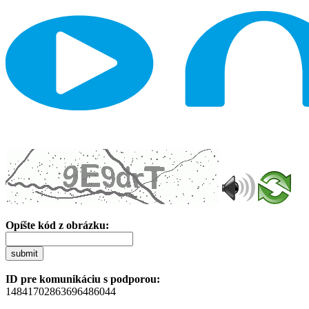
Opíšte kód z obrázku:
submit
ID pre komunikáciu s podporou:
14841702863696486044