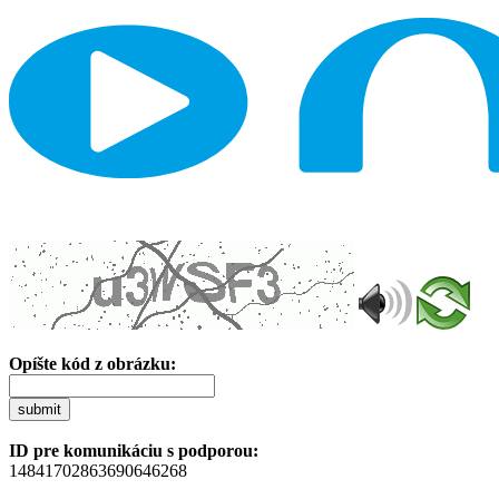
Opíšte kód z obrázku:
submit
ID pre komunikáciu s podporou:
14841702863690646268