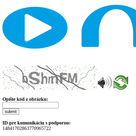
Opíšte kód z obrázku:
submit
ID pre komunikáciu s podporou:
14841702863770965722