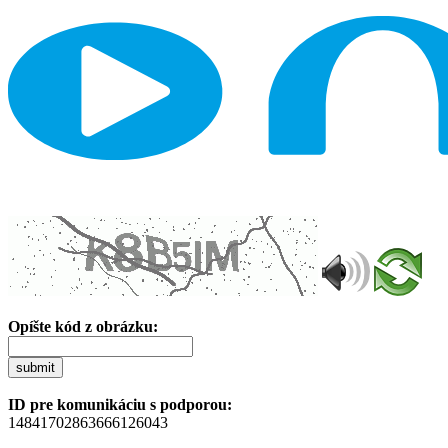
Opíšte kód z obrázku:
submit
ID pre komunikáciu s podporou:
14841702863666126043