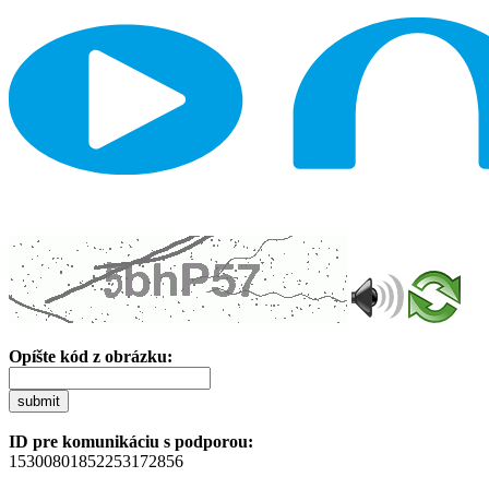
Opíšte kód z obrázku:
submit
ID pre komunikáciu s podporou:
15300801852253172856