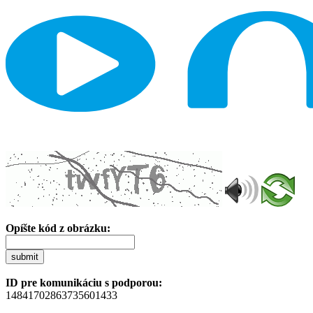
Opíšte kód z obrázku:
submit
ID pre komunikáciu s podporou:
14841702863735601433