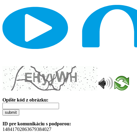
Opíšte kód z obrázku:
submit
ID pre komunikáciu s podporou:
14841702863679384027