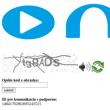
Opíšte kód z obrázku:
submit
ID pre komunikáciu s podporou:
14841702863693245515