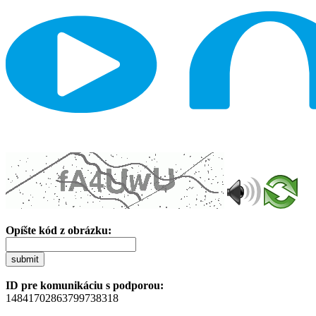
Opíšte kód z obrázku:
submit
ID pre komunikáciu s podporou:
14841702863799738318