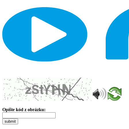
Opíšte kód z obrázku:
submit