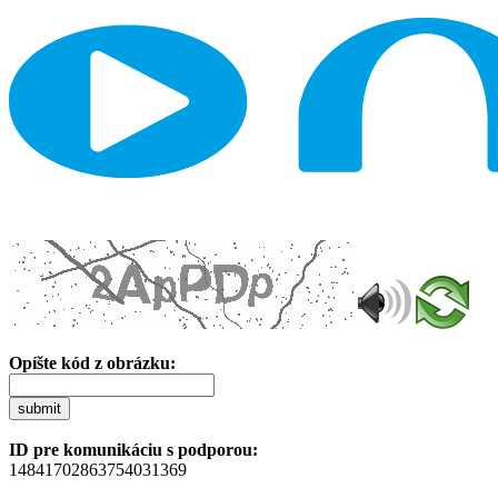
Opíšte kód z obrázku:
submit
ID pre komunikáciu s podporou:
14841702863754031369