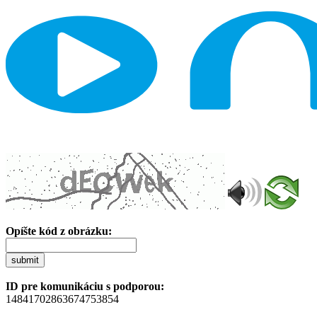
Opíšte kód z obrázku:
submit
ID pre komunikáciu s podporou:
14841702863674753854